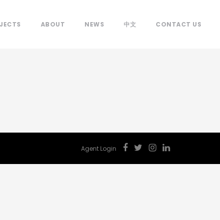
JECTS
ABOUT
NEWS
中文
CONTACT US
Agent Login